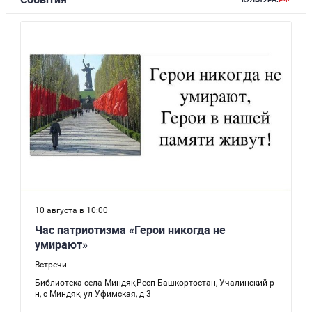
к
л
а
с
с
п
о
п
р
и
г
о
т
о
в
л
е
н