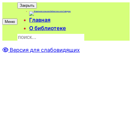
Закрыть
Главная
Меню
О библиотеке
П
о
и
с
к
Версия для слабовидящих