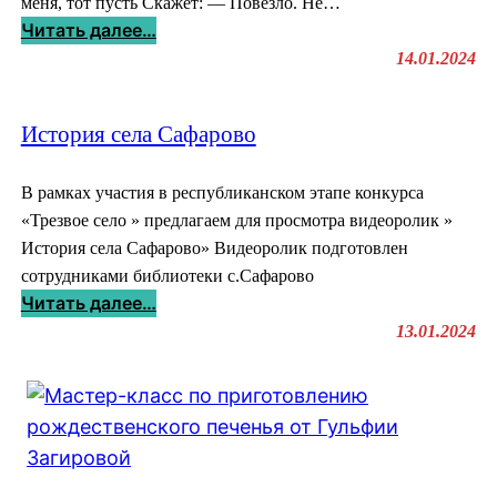
меня, тот пусть Скажет: — Повезло. Не…
а
:
Читать далее…
д
14.01.2024
и
»
я
Ж
П
История села Сафарово
Д
е
И
т
В рамках участия в республиканском этапе конкурса
М
р
«Трезвое село » предлагаем для просмотра видеоролик »
Е
о
История села Сафарово» Видеоролик подготовлен
Н
в
сотрудниками библиотеки с.Сафарово
Я
и
:
Читать далее…
»
ч
И
13.01.2024
а
с
Г
т
а
о
й
р
д
и
а
я