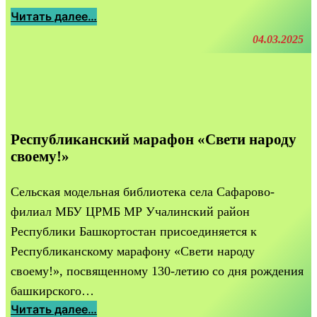
с
с
»
:
Читать далее…
в
«
Б
е
Ж
04.03.2025
о
ч
е
й
и
н
з
д
щ
а
л
и
в
я
н
Республиканский марафон «Свети народу
ы
С
а
своему!»
с
В
н
о
О
а
Сельская модельная библиотека села Сафарово-
т
и
ф
у
филиал МБУ ЦРМБ МР Учалинский район
х
р
7
Республики Башкортостан присоединяется к
о
7
н
Республиканскому марафону «Свети народу
6
т
своему!», посвященному 130-летию со дня рождения
е
башкирского…
»
:
Читать далее…