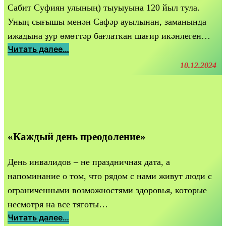
к
а
Сабит Суфиян улының) тыуыуына 120 йыл тула.
«
ф
Уның сығышы менән Сафәр ауылынан, заманында
Ч
о
ижадына ҙур өмөттәр бағлаткан шағир икәнлеген…
и
н
:
Читать далее…
т
«
С
10.12.2024
а
С
у
е
в
ф
м
е
и
Х
т
я
а
и
н
м
н
«Каждый день преодоление»
о
м
а
в
а
р
С
День инвалидов – не праздничная дата, а
т
о
а
напоминание о том, что рядом с нами живут люди с
о
д
б
ограниченными возможностями здоровья, которые
в
у
и
несмотря на все тяготы…
а
с
т
:
Читать далее…
»
в
С