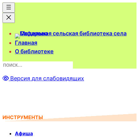
Главная
О библиотеке
П
о
Версия для слабовидящих
и
с
к
ИНСТРУМЕНТЫ
Афиша