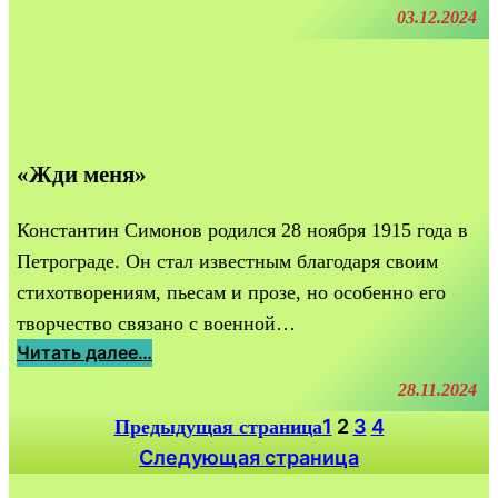
«
о
03.12.2024
у
К
е
ф
а
м
и
ж
у
я
д
!
н
ы
»
о
«Жди меня»
й
в
д
и
е
Константин Симонов родился 28 ноября 1915 года в
ч
н
Петрограде. Он стал известным благодаря своим
ь
стихотворениям, пьесам и прозе, но особенно его
п
творчество связано с военной…
р
:
Читать далее…
е
«
28.11.2024
о
Ж
д
1
2
3
4
Предыдущая страница
д
о
Следующая страница
и
л
м