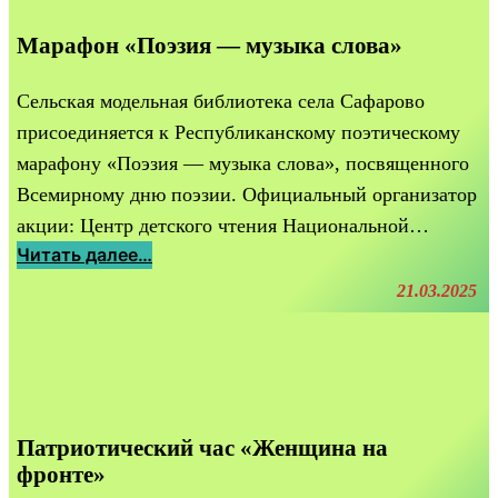
ч
Марафон «Поэзия — музыка слова»
е
с
т
Сельская модельная библиотека села Сафарово
в
присоединяется к Республиканскому поэтическому
о
марафону «Поэзия — музыка слова», посвященного
,
Всемирному дню поэзии. Официальный организатор
д
акции: Центр детского чтения Национальной…
о
:
Читать далее…
с
М
21.03.2025
т
а
о
р
й
а
н
ф
о
о
е
Патриотический час «Женщина на
н
п
фронте»
«
о