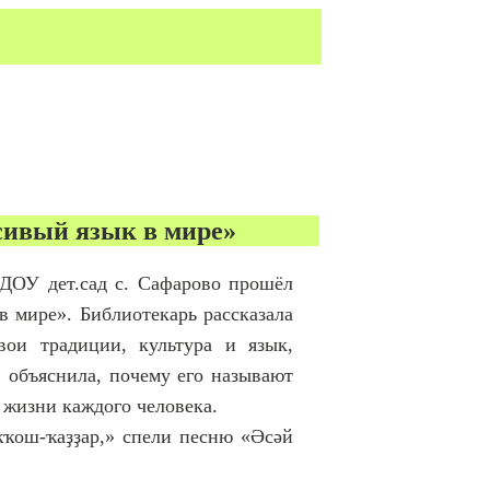
ивый язык в мире»
ДОУ дет.сад с. Сафарово прошёл
 мире». Библиотекарь рассказала
вои традиции, культура и язык,
, объяснила, почему его называют
в жизни каждого человека.
ҡҡош-ҡаҙҙар,» спели песню «Әсәй