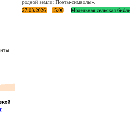
родной земли: Поэты-символы».
27.03.2026
15:00
Модельная сельская библ
енты
екой
т