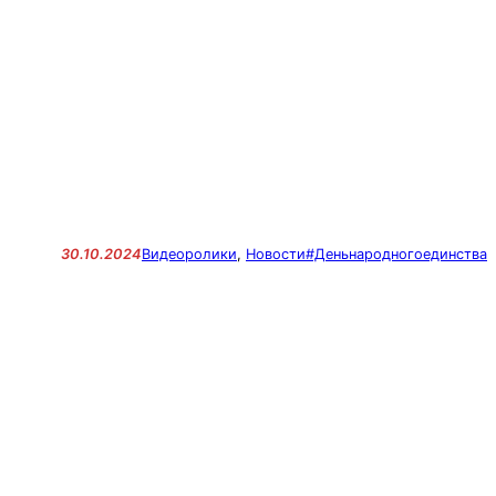
30.10.2024
Видеоролики
, 
Новости
#Деньнародногоединства