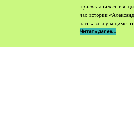
присоединилась в акци
час истории «Александ
рассказала учащимся 
:
Читать далее…
А
к
ц
и
я
«
Ч
и
т
а
е
м
д