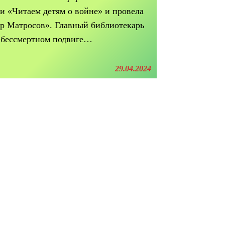
и «Читаем детям о войне» и провела
р Матросов». Главный библиотекарь
о бессмертном подвиге…
29.04.2024