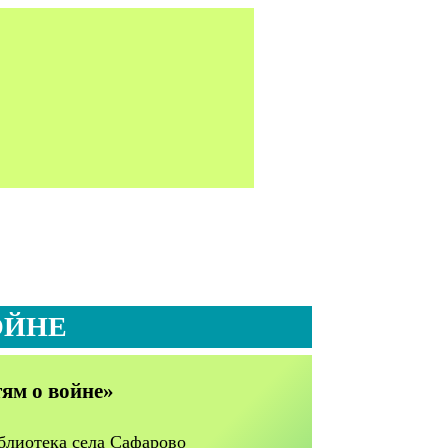
ОЙНЕ
ям о войне»
блиотека села Сафарово